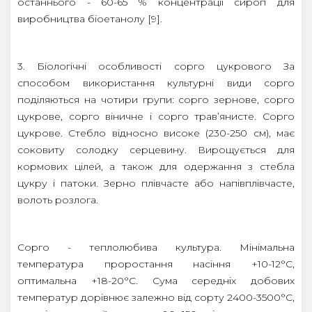
останнього - 60-65 % концентрації сироп для
виробництва біоетанолу [9].
3. Біологічні особливості сорго цукрового За
способом використання культурні види сорго
поділяються на чотири групи: сорго зернове, сорго
цукрове, сорго віничне і сорго трав’янисте. Сорго
цукрове. Стебло відносно високе (230-250 см), має
соковиту солодку серцевину. Вирощується для
кормових цілей, а також для одержання з стебла
цукру і патоки. Зерно плівчасте або напівплівчасте,
волоть розлога.
Сорго - теплолюбива культура. Мінімальна
температура проростання насіння +10-12°С,
оптимальна +18-20°С. Сума середніх добових
температур дорівнює залежно від сорту 2400-3500°С,