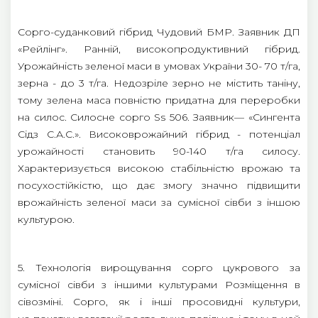
Сорго-суданковий гібрид Чудовий БМР. Заявник ДП
«Рейлінг». Ранній, високопродуктивний гібрид.
Урожайність зеленої маси в умовах України 30- 70 т/га,
зерна - до 3 т/га. Недозріле зерно не містить таніну,
тому зелена маса повністю придатна для переробки
на силос. Силосне сорго Ss 506. Заявник— «Сингента
Сідз С.А.С.». Високоврожайний гібрид - потенціал
урожайності становить 90-140 т/га силосу.
Характеризується високою стабільністю врожаю та
посухостійкістю, що дає змогу значно підвищити
врожайність зеленої маси за сумісної сівби з іншою
культурою.
5. Технологія вирощування сорго цукрового за
сумісної сівби з іншими культурами Розміщення в
сівозміні. Сорго, як і інші просовидні культури,