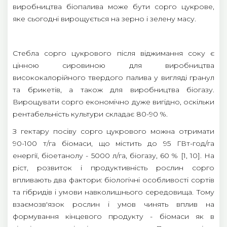
виробництва біопалива може бути сорго цукрове,
яке сьогодні вирощується на зерно і зелену масу.
Стебла сорго цукрового після віджимання соку є
цінною сировиною для виробництва
висококалорійного твердого палива у вигляді гранул
та брикетів, а також для виробництва біогазу.
Вирощувати сорго економічно дуже вигідно, оскільки
рентабельність культури складає 80-90 %.
З гектару посіву сорго цукрового можна отримати
90-100 т/га біомаси, що містить до 95 ГВт-год/га
енергії, біоетанолу - 5000 л/га, біогазу, 60 % [1, 10]. На
ріст, розвиток і продуктивність рослин сорго
впливають два фактори: біологічні особливості сортів
та гібридів і умови навколишнього середовища. Тому
взаємозв'язок рослин і умов чинять вплив на
формування кінцевого продукту - біомаси як в