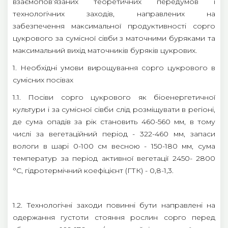
взаємопов’язаних теоретичних передумов і
технологічних заходів, направлених на
забезпечення максимальної продуктивності сорго
цукрового за сумісної сівби з маточними буряками та
максимальний вихід маточників буряків цукрових.
1. Необхідні умови вирощування сорго цукрового в
сумісних посівах
1.1. Посіви сорго цукрового як біоенергетичної
культури і за сумісної сівби слід розміщувати в регіоні,
де сума опадів за рік становить 460-560 мм, в тому
числі за вегетаційний період - 322-460 мм, запаси
вологи в шарі 0-100 см весною - 150-180 мм, сума
температур за період активної вегетації 2450- 2800
°С, гідротермічний коефіцієнт (ГТК) - 0,8-1,3.
1.2. Технологічні заходи повинні бути направлені на
одержання густоти стояння рослин сорго перед