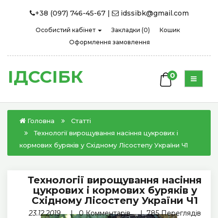
+38 (097) 746-45-67
|
idssibk@gmail.com
Особистий кабінет
Закладки (0)
Кошик
Оформлення замовлення
ІДССІБК
0
Головна
Статті
Технології вирощування насіння цукрових і
кормових буряків у Східному Лісостепу України Ч1
Технології вирощування насіння
цукрових і кормових буряків у
Східному Лісостепу України Ч1
23.12.2019
|
0
Комментарів
| 785 Переглядів