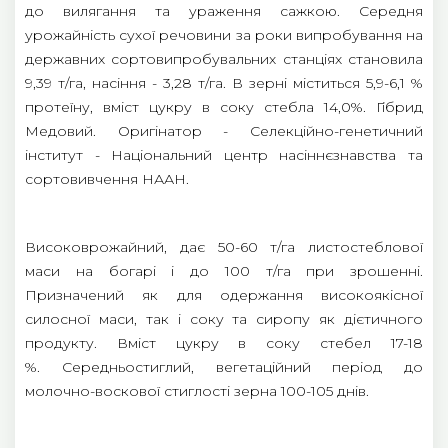
до вилягання та ураження сажкою. Середня
урожайність сухої речовини за роки випробування на
державних сортовипробувальних станціях становила
9,39 т/га, насіння - 3,28 т/га. В зерні міститься 5,9-6,1 %
протеїну, вміст цукру в соку стебла 14,0%. Гібрид
Медовий. Оригінатор - Селекційно-генетичний
інститут - Національний центр насіннєзнавства та
сортовивчення НААН.
Високоврожайний, дає 50-60 т/га листостеблової
маси на богарі і до 100 т/га при зрошенні.
Призначений як для одержання високоякісної
силосної маси, так і соку та сиропу як дієтичного
продукту. Вміст цукру в соку стебел 17-18
%. Середньостиглий, вегетаційний період до
молочно-воскової стиглості зерна 100-105 днів.