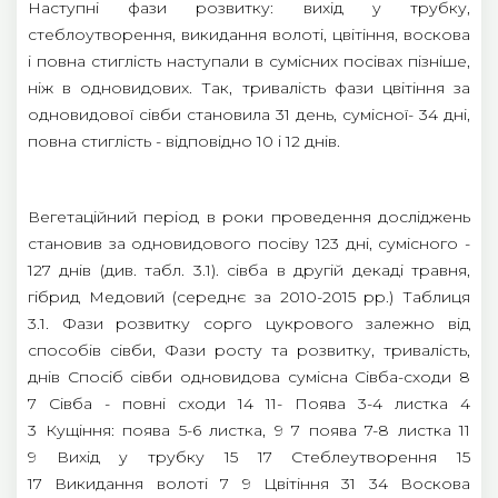
Наступні фази розвитку: вихід у трубку,
стеблоутворення, викидання волоті, цвітіння, воскова
і повна стиглість наступали в сумісних посівах пізніше,
ніж в одновидових. Так, тривалість фази цвітіння за
одновидової сівби становила 31 день, сумісної- 34 дні,
повна стиглість - відповідно 10 і 12 днів.
Вегетаційний період в роки проведення досліджень
становив за одновидового посіву 123 дні, сумісного -
127 днів (див. табл. 3.1). сівба в другій декаді травня,
гібрид Медовий (середнє за 2010-2015 рр.) Таблиця
3.1. Фази розвитку сорго цукрового залежно від
способів сівби, Фази росту та розвитку, тривалість,
днів Спосіб сівби одновидова сумісна Сівба-сходи 8
7 Сівба - повні сходи 14 11- Поява 3-4 листка 4
3 Кущіння: поява 5-6 листка, 9 7 поява 7-8 листка 11
9 Вихід у трубку 15 17 Стеблеутворення 15
17 Викидання волоті 7 9 Цвітіння 31 34 Воскова