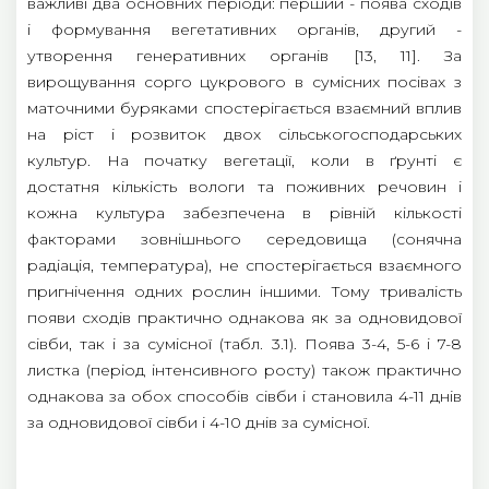
важливі два основних періоди: перший - поява сходів
і формування вегетативних органів, другий -
утворення генеративних органів [13, 11]. За
вирощування сорго цукрового в сумісних посівах з
маточними буряками спостерігається взаємний вплив
на ріст і розвиток двох сільськогосподарських
культур. На початку вегетації, коли в ґрунті є
достатня кількість вологи та поживних речовин і
кожна культура забезпечена в рівній кількості
факторами зовнішнього середовища (сонячна
радіація, температура), не спостерігається взаємного
пригнічення одних рослин іншими. Тому тривалість
появи сходів практично однакова як за одновидової
сівби, так і за сумісної (табл. 3.1). Поява 3-4, 5-6 і 7-8
листка (період інтенсивного росту) також практично
однакова за обох способів сівби і становила 4-11 днів
за одновидової сівби і 4-10 днів за сумісної.