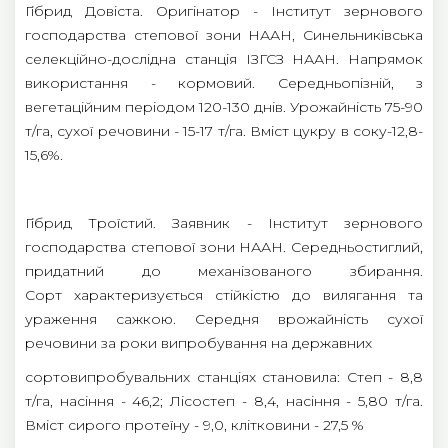
Гібрид Довіста. Оригінатор - Інститут зернового
господарства степової зони НААН, Синельниківська
селекційно-дослідна станція ІЗГСЗ НААН. Напрямок
використання - кормовий. Середньопізній, з
вегетаційним періодом 120-130 днів. Урожайність 75-90
т/га, сухої речовини - 15-17 т/га. Вміст цукру в соку-12,8-
15,6%.
Гібрид Троїстий. Заявник - Інститут зернового
господарства степової зони НААН. Середньостиглий,
придатний до механізованого збирання.
Сорт характеризується стійкістю до вилягання та
ураження сажкою. Середня врожайність сухої
речовини за роки випробування на державних
сортовипробувальних станціях становила: Степ - 8,8
т/га, насіння - 46,2; Лісостеп - 8,4, насіння - 5,80 т/га.
Вміст сирого протеїну - 9,0, клітковини - 27,5 %