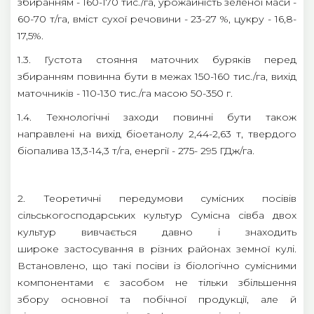
збиранням - 160-170 тис./га, урожайність зеленої маси -
60-70 т/га, вміст сухої речовини - 23-27 %, цукру - 16,8-
17,5%.
1.3. Густота стояння маточних буряків перед
збиранням повинна бути в межах 150-160 тис./га, вихід
маточників - 110-130 тис./га масою 50-350 г.
1.4. Технологічні заходи повинні бути також
направлені на вихід біоетанолу 2,44-2,63 т, твердого
біопалива 13,3-14,3 т/га, енергії - 275- 295 ГДж/га.
2. Теоретичні передумови сумісних посівів
сільськогосподарських культур Сумісна сівба двох
культур вивчається давно і знаходить
широке застосування в різних районах земної кулі.
Встановлено, що такі посіви із біологічно сумісними
компонентами є засобом не тільки збільшення
збору основної та побічної продукції, але й