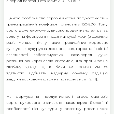
а період вегетації становить 90- 150 днів.
Цінною особливістю сорго є висока посухостійкість -
транспіраційний коефіцієнт становить 150-200. Тому
сорго дуже економно, високопродуктивно витрачає
вологу на формування одиниці сухої маси (в декілька
разів менше, ніж у таких традиційних кормових
культур, як кукурудза, люцерна, соя, горох та інші). Ці
властивості забезпечуються насамперед дуже
розвиненою кореневою системою, яка проникає на
глибину 2,0-3,0 м, в боки на 100-120 см та
здатністю відбивати надмірну сонячну радіацію
завдяки восковому шару на поверхні листя [2, 11].
На формування продуктивності агрофітоценозів
сорго цукрового впливають насамперед біологічні
особливості цієї культури, у розвитку рослин якої