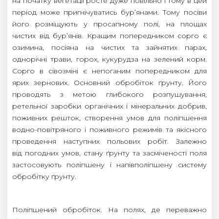
на початку вегетації росте дуже повільно і тому в цей
період може пригнічуватись бур’янами. Тому посіви
його розміщують у просапному полі, на площах
чистих від бур’янів. Кращим попередником сорго є
озимина, посіяна на чистих та зайнятих парах,
однорічні трави, горох, кукурудза на зелений корм.
Сорго в сівозміні є непоганим попередником для
ярих зернових. Основний обробіток ґрунту. Його
проводять з метою глибокого розпушування,
ретельної заробки органічних і мінеральних добрив,
поживних решток, створення умов для поліпшення
водно-повітряного і поживного режимів та якісного
проведення наступних польових робіт. Залежно
від погодних умов, стану ґрунту та засміченості поля
застосовують поліпшену і напівполіпшену систему
обробітку ґрунту.
Поліпшений обробіток. На полях, де переважно