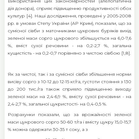
Використання цих закономірностей (алелопатична
дія донора), сприяє підвищенню продуктивності обох
культур [4]. Наші дослідження, проведені у 2005-2008
рр. в умовах Степу України (АР Крим), показали, що за
сумісної сівби з маточниками цукрових буряків вихід
зеленої маси сорго цукрового збільшується на 6,0-7,6
%, вміст сухої речовини - на 0,2-2,7 %, загальна
кущистість - на 0,2-0,7 порівняно з чистою сівбою [1,8].
Як за чистої, так і за сумісної сівби збільшення норми
висіву сорго з 10-12 до 12-15 кг/га, густоти стояння з 130
до 200 тис./га також сприяло підвищенню виходу
зеленої маси на 2,4-6,9 %, вмісту сухої речовини - на
2,4-2,7 %, загальної цукристості- на 0,4-0,5 %.
Розрахунки показали, що за врожайності зеленої
маси цукрового сорго 50-60 т/га і вмісту цукру 15,0-15,7
% можна одержати 30-35 т соку, а з