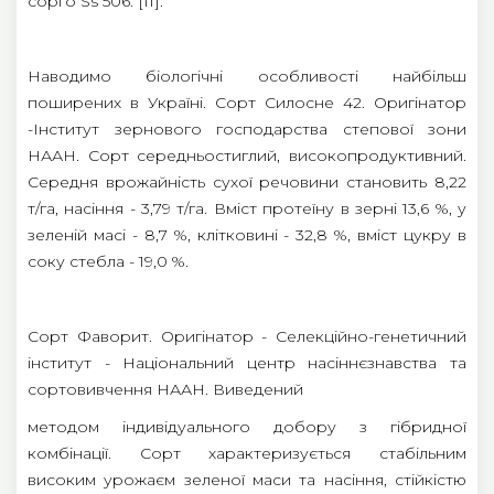
сорго Ss 506. [11].
Наводимо біологічні особливості найбільш
поширених в Україні. Сорт Силосне 42. Оригінатор
-Інститут зернового господарства степової зони
НААН. Сорт середньостиглий, високопродуктивний.
Середня врожайність сухої речовини становить 8,22
т/га, насіння - 3,79 т/га. Вміст протеїну в зерні 13,6 %, у
зеленій масі - 8,7 %, клітковині - 32,8 %, вміст цукру в
соку стебла - 19,0 %.
Сорт Фаворит. Оригінатор - Селекційно-генетичний
інститут - Національний центр насіннєзнавства та
сортовивчення НААН. Виведений
методом індивідуального добору з гібридної
комбінації. Сорт характеризується стабільним
високим урожаєм зеленої маси та насіння, стійкістю