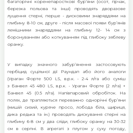
багаторічні коренепаросткові бур’яни (осот, гірчак,
березка польова та інші) проводять дворазове
лущення стерні, перше - дисковими знаряддями на
глибину 8-10 см, друге - після масової появи бур’янів
лемішними знаряддями на глибину 12- 14 см з
боронуванням або коткуванням під глибоку зяблеву
оранку.
У випадку значного забур’янення застосовують
гербіцид суцільної дії Раундап або його аналоги
(Ураган Форте 500 LS, в.р.к. - 2-4 л/га або суміш
з Банвел 45 480 LS, в.р.к. - Ураган Форте (2 л/га) +
Банвел 45 (0.5 л/га). Напівпаровий обробіток. На
полях, де трапляються переважно однорічні бур’яни
(мишій сизий, куряче просо, лобода біла, щириця,
дика редька та ін.) проводять дискування стерні на
глибину 6-8 см у два сліди, глибоку оранку на 30-32
см в серпні. В агрегаті з плугом у суху погоду,