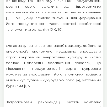
кількісному, так і якісному значеннях. Продуктивність
рослин сорго залежить від гідротермічних
умов вегетаційного періоду та регіону вирощування
[1]. При цьому важливе значення для формування
його продуктивності мають сортові особливості
та елементи агротехніки [5, 6, 10].
Однак за сучасної вартості засобів захисту, добрив та
енергоносіїв економічно недоцільно вирощувати
сорго цукрове як енергетичну культуру в чистих
посівах. Попередні дослідження показали, що
підвищення продуктивності сорго цукрового
можливе за вирощування його в сумісних посівах з
іншими культурами - кукурудзою, соєю [4], маточними
буряками [1, 5].
Запропоновані рекомендації містять комплекс